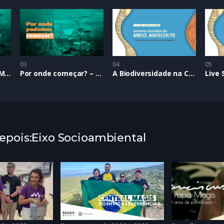
03
04
05
Semana Mundial do Meio Ambiente – 2019
Por onde começar? – SMMA 2019
A Biodiversidade na Criação | SMMA 2020
pois:Eixo Socioambiental