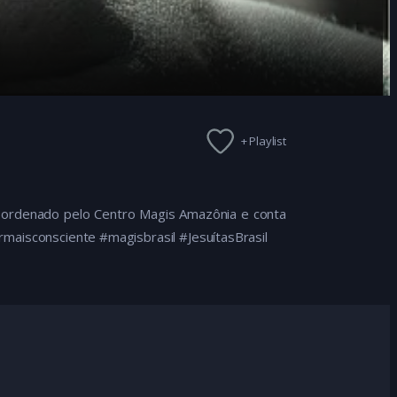
+ Playlist
coordenado pelo Centro Magis Amazônia e conta
rmaisconsciente #magisbrasil #JesuítasBrasil