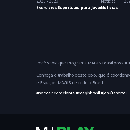
2023 - 2023
2023 - 2023
Notícias
202
 Jovem
Exercícios Espirituais para Jovem
Notícias
Você sabia que Programa MAGIS Brasil possui u
Conheça o trabalho deste eixo, que é coordena
e Espaços MAGIS de todo o Brasil.
#sermaisconsciente #magisbrasil #jesuítasbrasil