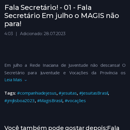
Fala Secretário! - 01 - Fala
Secretário Em julho o MAGIS não
para!
4:03
Adicionado: 28.07.2023
Em julho a Rede Inaciana de Juventude não descansa! O
Secretário para Juventude e Vocações da Província os
Leia Mais
Jesuítas do Brasil no programa #FalaSecretário deste mês
encoraja as mais diversas ações em todo o território nacional.
Tags:
#companhiadejesus
,
#jesuitas
,
#JesuitasBrasil
,
Nos acompanhe!
#jmjlisboa2023
,
#MagisBrasil
,
#vocações
#companhiadejesus #magisbrasil #jesuitas #jesuitasbrasil
#vocações #jmjlisboa2023
Você também pode gostar depois:Fala