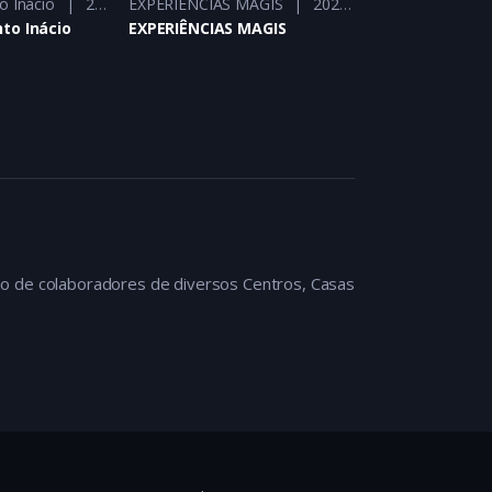
o Inácio
2023 - 2023
EXPERIÊNCIAS MAGIS
2023 - 2023
Notícias
2023
to Inácio
EXPERIÊNCIAS MAGIS
Notícias
ão de colaboradores de diversos Centros, Casas