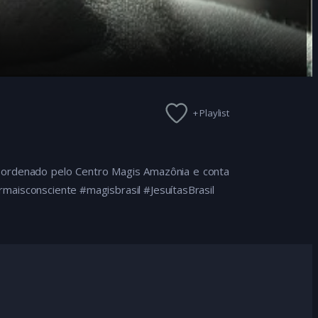
+ Playlist
coordenado pelo Centro Magis Amazônia e conta
rmaisconsciente #magisbrasil #JesuítasBrasil