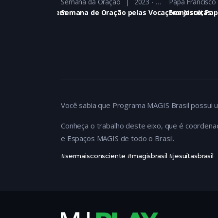
Semana da Oração
2023 - 2023
Papa Francisco
íta
pirituais para Jovem
Semana de Oração pelas Vocações Jesuítas
Francisco, Pa
Você sabia que Programa MAGIS Brasil possui u
Conheça o trabalho deste eixo, que é coordena
e Espaços MAGIS de todo o Brasil.
#sermaisconsciente #magisbrasil #jesuítasbrasil