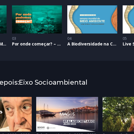
03
04
05
Semana Mundial do Meio Ambiente – 2019
Por onde começar? – SMMA 2019
A Biodiversidade na Criação | SMMA 2020
pois:Eixo Socioambiental