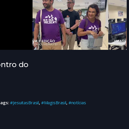
ontro do
Tags:
#JesuitasBrasil
,
#MagisBrasil
,
#notícias