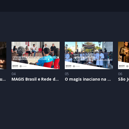
o
EI em São Bernardo do Campo/SP
04
05
06
MAGIS Brasil e Paróquia São Luís Gonzaga se unem para receber irmãos de Taizé
MAGIS Brasil e Rede de Espiritualidade se encontram com leigos em João Pessoa (PB)
O magis inaciano na Solenidade de Corpus Christi em Anchieta/ES