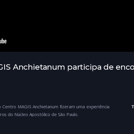
AGIS Anchietanum participa de enc
 do Centro MAGIS Anchietanum fizeram uma experiência
s do Núcleo Apostólico de São Paulo.
 jovens, jesuítas e demais colaboradores das frentes