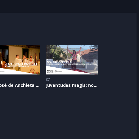
07
São José de Anchieta – Na festa, o santo magis
Juventudes magis: nos passos de Anchieta e na Trezena de Santo Antônio no Espírito Santo