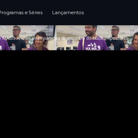
Programas e Séries
Lançamentos
o MAGIS Anchietanum participa de encontro do Núcleo Apostólico