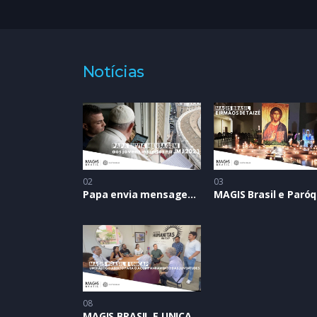
de missão da Companhia de Jesus em São Paul
O encontro ocorreu no Centro Universitário F
Notícias
02
03
Papa envia mensagem aos jovens inscritos na JMJ Lisboa 2023
08
MAGIS BRASIL E UNICAP: Um diálogo aberto para o acompanhamento das juventudes